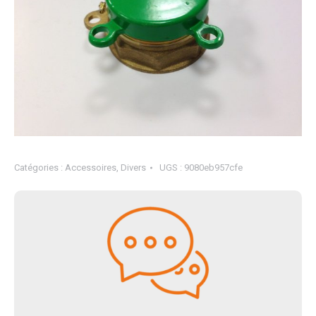
Catégories :
Accessoires
,
Divers
UGS :
9080eb957cfe