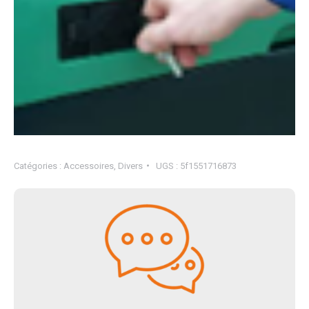
Catégories :
Accessoires
,
Divers
UGS :
5f1551716873