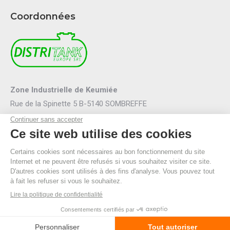
Coordonnées
Zone Industrielle de Keumiée
Rue de la Spinette 5 B-5140 SOMBREFFE
Mail :
info@distritank.be
Tel.:
071/88 81 46
Fax :
071/88 94 53
R.P.M. Namur
TVA BE 0474.635.054
© By Poush