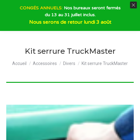
CONGÉS ANNUELS:
Nos bureaux seront fermés
du 13 au 31 juillet inclus.
Recherche
Nous serons de retour lundi 3 août
Kit serrure TruckMaster
Vous êtes ici :
Accueil
Accessoires
Divers
Kit serrure TruckMaster