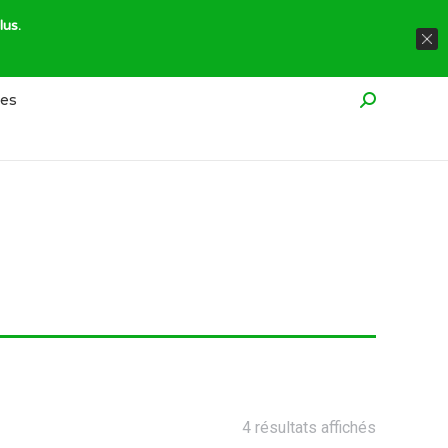
À propos
Réglementation
Contact
lus.
res
Recherche
4 résultats affichés