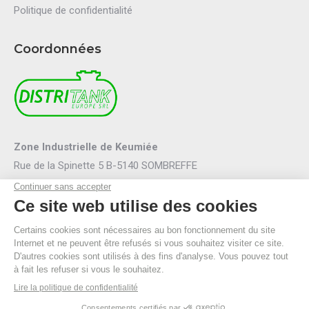
Politique de confidentialité
Coordonnées
Zone Industrielle de Keumiée
Rue de la Spinette 5 B-5140 SOMBREFFE
Mail :
info@distritank.be
Tel.:
071/88 81 46
Fax :
071/88 94 53
R.P.M. Namur
TVA BE 0474.635.054
© By Poush