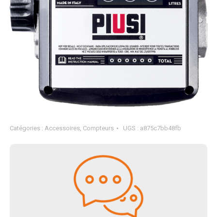
Catégories :
Accessoires
,
Compteurs
UGS :
a875c7bb48fb