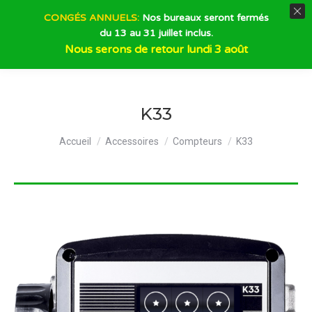
CONGÉS ANNUELS:
Nos bureaux seront fermés
du 13 au 31 juillet inclus.
Recherche
Nous serons de retour lundi 3 août
K33
Vous êtes ici :
Accueil
Accessoires
Compteurs
K33