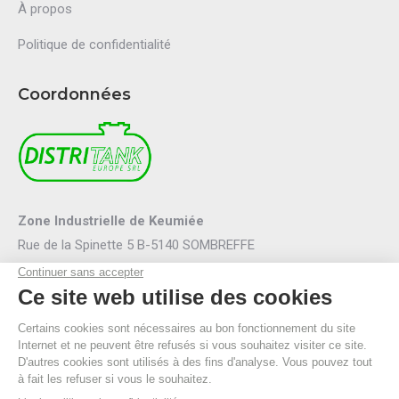
À propos
Politique de confidentialité
Coordonnées
Zone Industrielle de Keumiée
Rue de la Spinette 5 B-5140 SOMBREFFE
Mail :
info@distritank.be
Tel.:
071/88 81 46
Fax :
071/88 94 53
R.P.M. Namur
TVA BE 0474.635.054