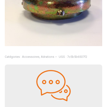
Catégories :
Accessoires
,
Aérations
UGS :
7c5b5b6507f2