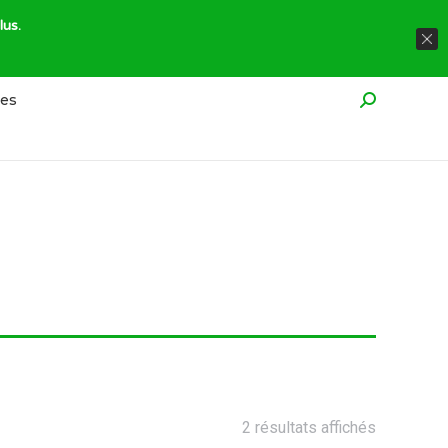
À propos
Réglementation
Contact
lus.
res
Recherche
2 résultats affichés