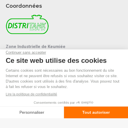
Coordonnées
Zone Industrielle de Keumiée
Rue de la Spinette 5 B-5140 SOMBREFFE
Mail :
info@distritank.be
Tel.:
071/88 81 46
Fax :
071/88 94 53
R.P.M. Namur
TVA BE 0474.635.054
© By Poush