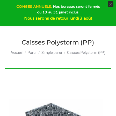
CONGÉS ANNUELS:
Nos bureaux seront fermés
du 13 au 31 juillet inclus.
Recherche
Nous serons de retour lundi 3 août
Caisses Polystorm (PP)
Vous êtes ici :
Accueil
Paroi
Simple paroi
Caisses Polystorm (PP)