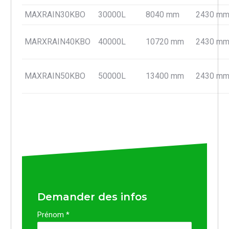
MAXRAIN30KBO
30000L
8040 mm
2430 m
MARXRAIN40KBO
40000L
10720 mm
2430 m
MAXRAIN50KBO
50000L
13400 mm
2430 m
Demander des infos
Prénom *