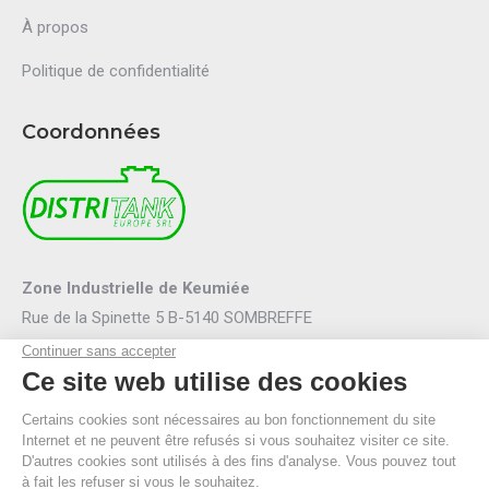
À propos
Politique de confidentialité
Coordonnées
Zone Industrielle de Keumiée
Rue de la Spinette 5 B-5140 SOMBREFFE
Mail :
info@distritank.be
Tel.:
071/88 81 46
Fax :
071/88 94 53
R.P.M. Namur
TVA BE 0474.635.054