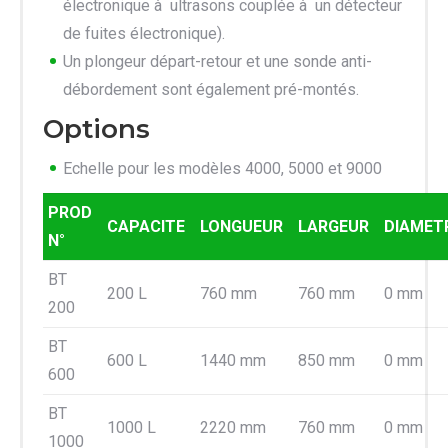
électronique à ultrasons couplée à un détecteur
de fuites électronique).
Un plongeur départ-retour et une sonde anti-
débordement sont également pré-montés.
Options
Echelle pour les modèles 4000, 5000 et 9000
PROD
CAPACITE
LONGUEUR
LARGEUR
DIAMET
N°
BT
200 L
760 mm
760 mm
0 mm
200
BT
600 L
1440 mm
850 mm
0 mm
600
BT
1000 L
2220 mm
760 mm
0 mm
1000