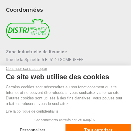
Coordonnées
Zone Industrielle de Keumiée
Rue de la Spinette 5 B-5140 SOMBREFFE
Mail :
info@distritank.be
Tel.:
071/88 81 46
Fax :
071/88 94 53
R.P.M. Namur
TVA BE 0474.635.054
© By Poush