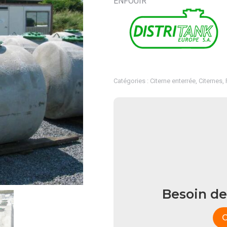
ENFOUIR
Catégories :
Citerne enterrée
,
Citernes
,
Besoin de
C