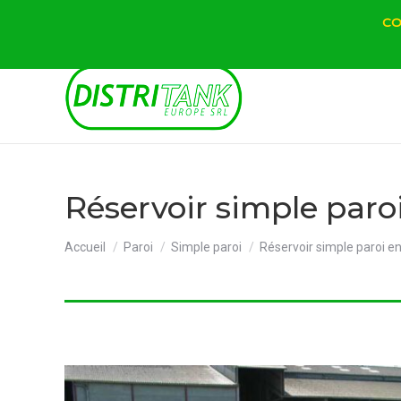
CO
Réservoir simple paroi
Vous êtes ici :
Accueil
Paroi
Simple paroi
Réservoir simple paroi en