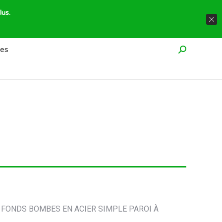
À propos
Réglementation
Contact
lus.
res
Recherche
 FONDS BOMBES EN ACIER SIMPLE PAROI À