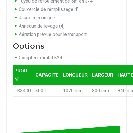
Tuyau de refoulement de 6m en 3/4”
Couvercle de remplissage 4’’
Jauge mécanique
Anneaux de levage (4)
Aération prévue pour le transport
Options
Compteur digital K24
PROD
CAPACITE
LONGUEUR
LARGEUR
HAUT
N°
FBX400
400 L
1070 mm
800 mm
840 m