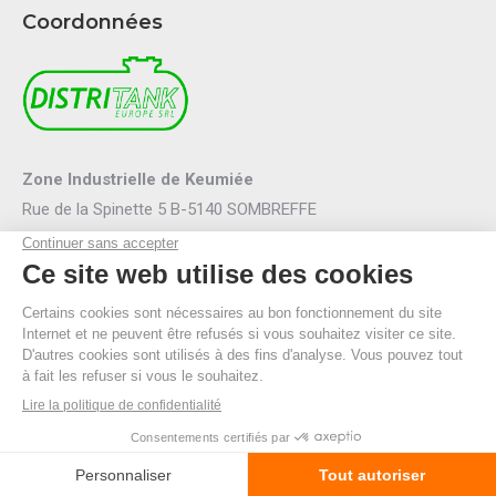
Coordonnées
Zone Industrielle de Keumiée
Rue de la Spinette 5 B-5140 SOMBREFFE
Mail :
info@distritank.be
Tel.:
071/88 81 46
Fax :
071/88 94 53
R.P.M. Namur
TVA BE 0474.635.054
© By Poush