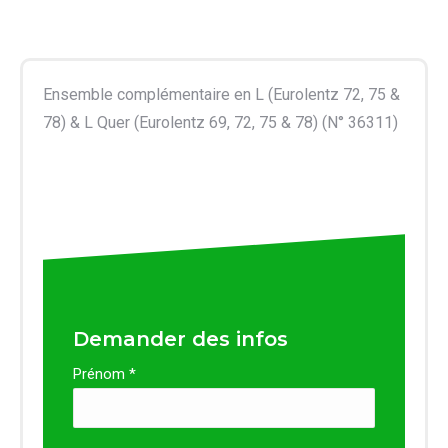
Ensemble complémentaire en L (Eurolentz 72, 75 &
78) & L Quer (Eurolentz 69, 72, 75 & 78) (N° 36311)
Demander des infos
Prénom *