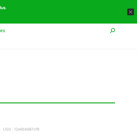
À propos
Réglementation
Contact
lus.
res
Recherche
UGS :
12e6b6687cf8