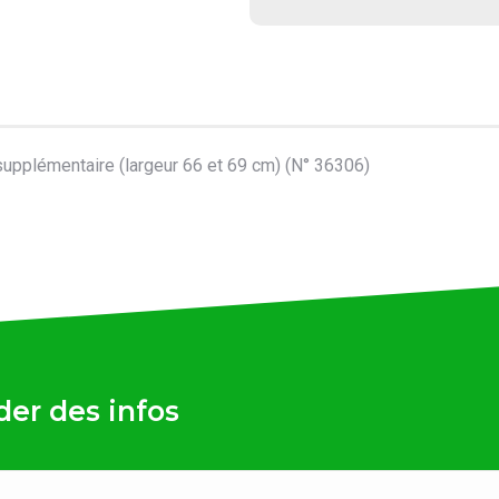
upplémentaire (largeur 66 et 69 cm) (N° 36306)
er des infos