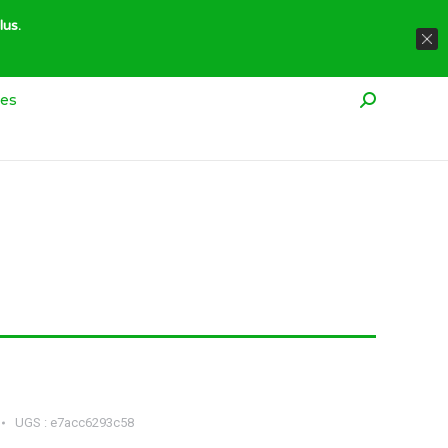
À propos
Réglementation
Contact
lus.
res
Recherche
UGS :
e7acc6293c58