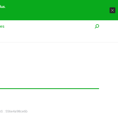
À propos
Réglementation
Contact
lus.
res
Recherche
S :
556e4a98ce6b