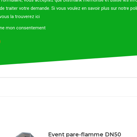
formulaire, vous acceptez que Distritank mémorise et utilise les in
 de traiter votre demande. Si vous voulez en savoir plus sur notre pol
, vous la trouverez
ici
onne mon consentement
Event pare-flamme DN50