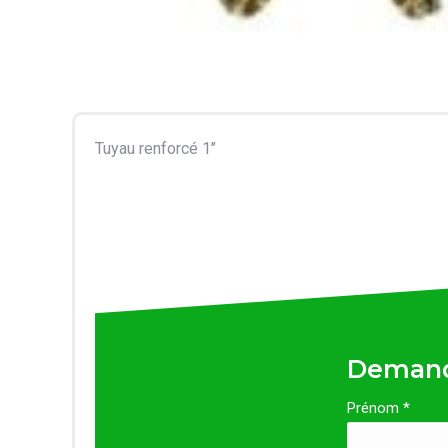
Tuyau renforcé 1’’
Demand
Prénom *