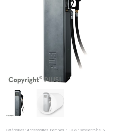
Catégories :
Accessoires
,
Pompes
UGS :
9e95e229be36