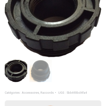
Catégories :
Accessoires
,
Raccords
UGS :
5bb693bd4fa4