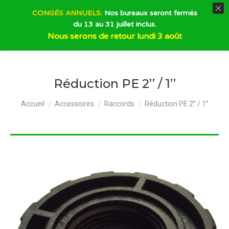
CONGÉS ANNUELS:
Nos bureaux seront fermés
du 13 au 31 juillet inclus.
Recherche
Nous serons de retour lundi 3 août
Réduction PE 2’’ / 1’’
Vous êtes ici :
Accueil
Accessoires
Raccords
Réduction PE 2’’ / 1’’