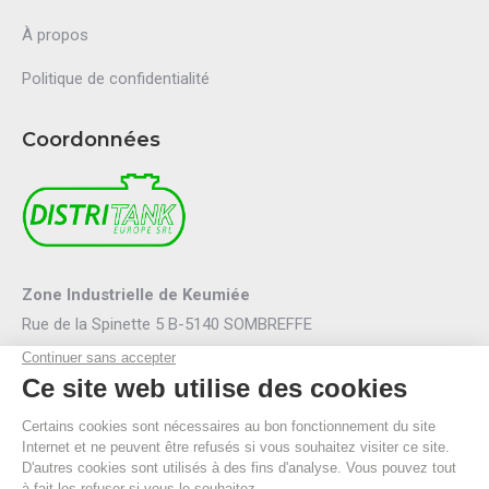
À propos
Politique de confidentialité
Coordonnées
Zone Industrielle de Keumiée
Rue de la Spinette 5 B-5140 SOMBREFFE
Mail :
info@distritank.be
Tel.:
071/88 81 46
Fax :
071/88 94 53
R.P.M. Namur
TVA BE 0474.635.054