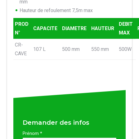
mm
Hauteur de refoulement 7,5m max
PROD
DEBIT
CAPACITE
DIAMETRE
HAUTEUR
N°
MAX
CR-
107 L
500 mm
550 mm
500W
CAVE
Demander des infos
Prénom *