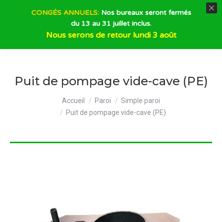
CONGÉS ANNUELS:
Nos bureaux seront fermés
du 13 au 31 juillet inclus.
Recherche
Nous serons de retour lundi 3 août
Puit de pompage vide-cave (PE)
Vous êtes ici :
Accueil
Paroi
Simple paroi
Puit de pompage vide-cave (PE)