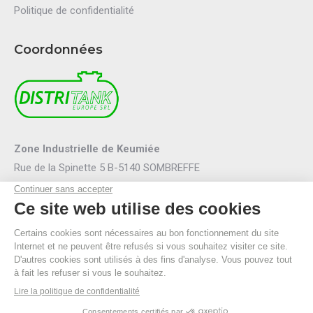
Politique de confidentialité
Coordonnées
Zone Industrielle de Keumiée
Rue de la Spinette 5 B-5140 SOMBREFFE
Mail :
info@distritank.be
Tel.:
071/88 81 46
Fax :
071/88 94 53
R.P.M. Namur
TVA BE 0474.635.054
© By Poush