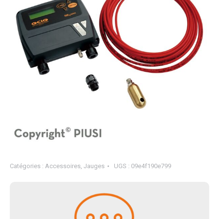
Catégories :
Accessoires
,
Jauges
UGS :
09e4f190e799