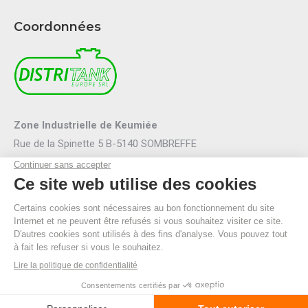
Coordonnées
Zone Industrielle de Keumiée
Rue de la Spinette 5 B-5140 SOMBREFFE
Mail :
info@distritank.be
Tel.:
071/88 81 46
Fax :
071/88 94 53
R.P.M. Namur
TVA BE 0474.635.054
© By Poush