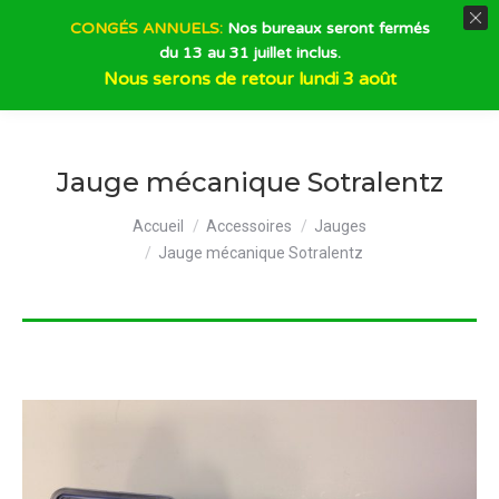
CONGÉS ANNUELS:
Nos bureaux seront fermés
du 13 au 31 juillet inclus.
Recherche
Nous serons de retour lundi 3 août
Jauge mécanique Sotralentz
Vous êtes ici :
Accueil
Accessoires
Jauges
Jauge mécanique Sotralentz