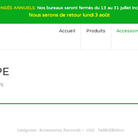
NGÉS ANNUELS:
Nos bureaux seront fermés du 13 au 31 juillet inc
Nous serons de retour lundi 3 août
Accueil
Produits
Accessoi
PE
 PE
Catégories :
Accessoires
,
Raccords
UGS :
74d8200bbbcc