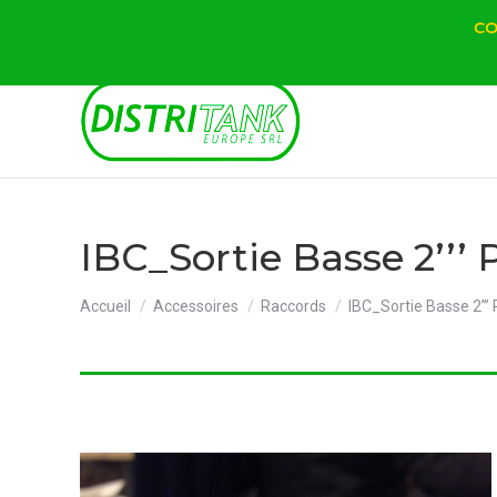
CO
IBC_Sortie Basse 2’’’ 
Vous êtes ici :
Accueil
Accessoires
Raccords
IBC_Sortie Basse 2’’’