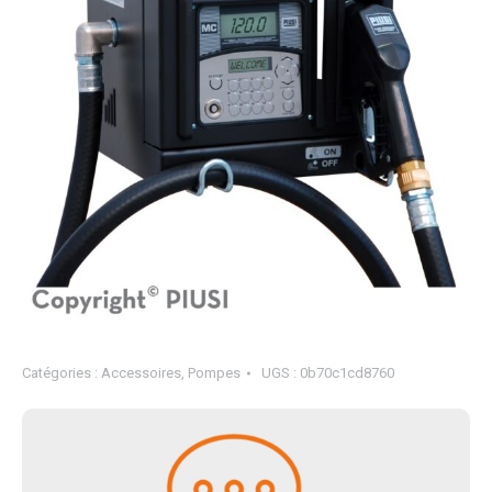
Catégories :
Accessoires
,
Pompes
UGS :
0b70c1cd8760