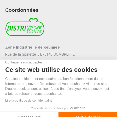
Coordonnées
Zone Industrielle de Keumiée
Rue de la Spinette 5 B-5140 SOMBREFFE
Mail :
info@distritank.be
Tel.:
071/88 81 46
Fax :
071/88 94 53
R.P.M. Namur
TVA BE 0474.635.054
© By Poush