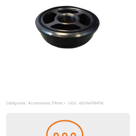
Catégories :
Accessoires
,
Filtres
UGS :
ebb9af494f9c