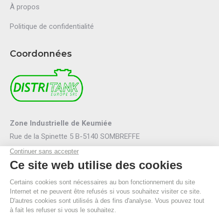
À propos
Politique de confidentialité
Coordonnées
Zone Industrielle de Keumiée
Rue de la Spinette 5 B-5140 SOMBREFFE
Mail :
info@distritank.be
Tel.:
071/88 81 46
Fax :
071/88 94 53
R.P.M. Namur
TVA BE 0474.635.054