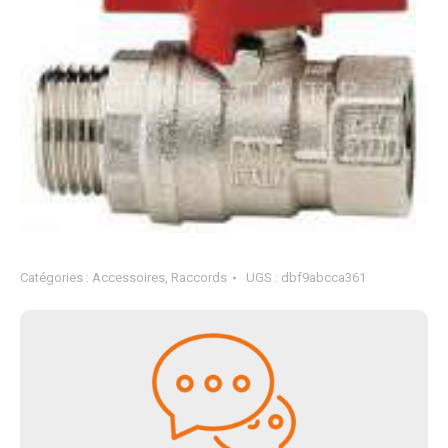
Catégories :
Accessoires
,
Raccords
UGS :
dbf9abcca361