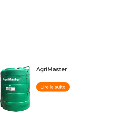
AgriMaster
Lire la suite