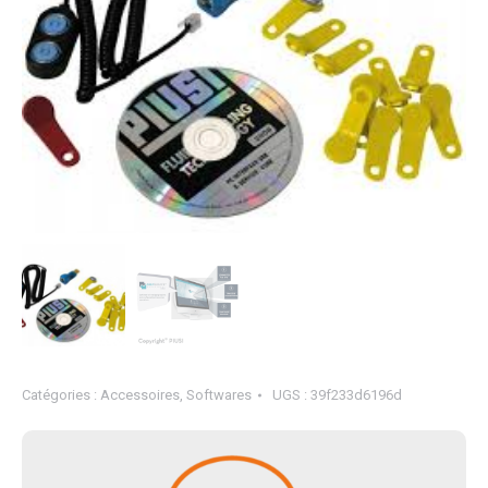
Catégories :
Accessoires
,
Softwares
UGS :
39f233d6196d